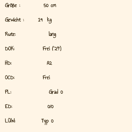
Größe : 50 cm
Gewicht : 19 kg
Rute: lang
DOK: Frei (´24)
HD: A2
OCD: Frei
PL: Grad 0
ED: 0/0
LÜW: Typ 0