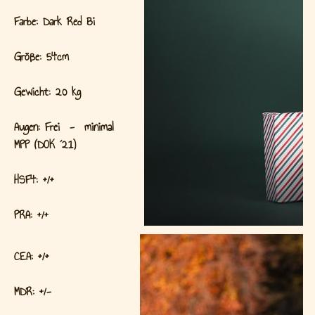
Farbe: Dark Red Bi
Größe: 54cm
Gewicht: 20 kg
Augen: Frei -
minimal
MPP
(DOK ´21)
HSF4: +/+
PRA: +/+
CEA: +/+
MDR: +/-