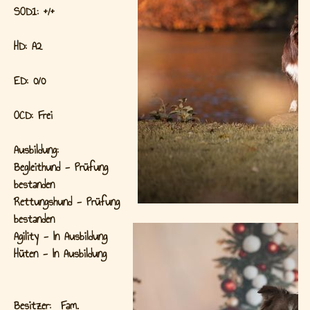
SOD1: +/+
HD: A2
ED: 0/0
OCD: Frei
Ausbildung:
Begleithund - Prüfung
bestanden
Rettungshund - Prüfung
bestanden
Agility - In Ausbildung
Hüten - In Ausbildung
Besitzer: Fam.