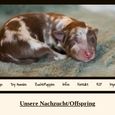
gs
Toy Aussies
Zucht/Puppies
Infos
Kontakt
R.I.P
Imp
Unsere Nachzucht/Offspring